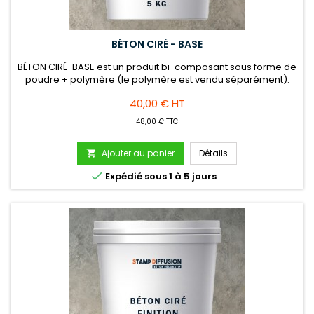
BÉTON CIRÉ - BASE
BÉTON CIRÉ-BASE est un produit bi-composant sous forme de
poudre + polymère (le polymère est vendu séparément).
Applicable en intérieur comme en extérieur sur une
Prix
40,00 € HT
épaisseur de 2 mm maximum. Fabriqué à base de résines et
additifs sélectionnés de HAUTES PERFORMANCES. BÉTON CIRÉ –
48,00 € TTC
BASE constitue la première couche du système SD BÉTON
CIRÉ.Nombreux choix de...
Ajouter au panier
Détails


Expédié sous 1 à 5 jours