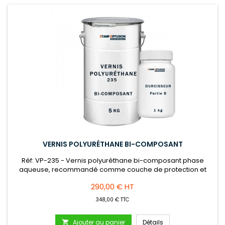
VERNIS POLYURÉTHANE BI-COMPOSANT
Réf: VP-235 - Vernis polyuréthane bi-composant phase
aqueuse, recommandé comme couche de protection et
décoration pour béton ciré.Finition satiné ou mat.Application
Prix
290,00 € HT
en intérieur et extérieur.Excellente résistance à
l’abrasion.Conditionnement : kit 6 kg.
348,00 € TTC
Ajouter au panier
Détails
