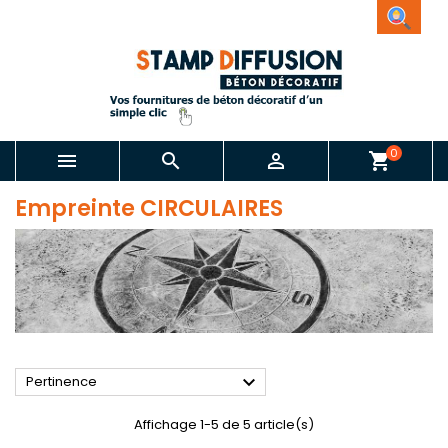
0



shopping_cart
Empreinte CIRCULAIRES

Pertinence
Affichage 1-5 de 5 article(s)