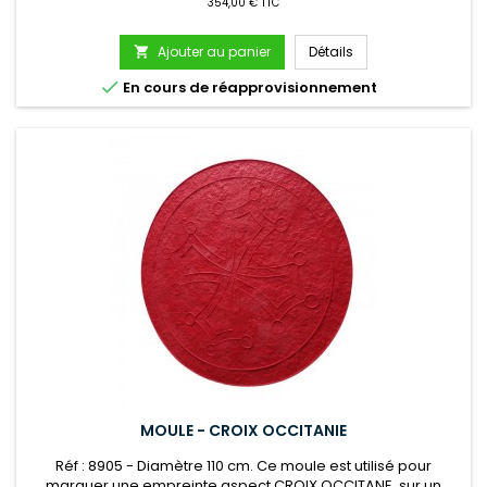
354,00 € TTC
Ajouter au panier
Détails


En cours de réapprovisionnement
MOULE - CROIX OCCITANIE
Réf : 8905 - Diamètre 110 cm. Ce moule est utilisé pour
marquer une empreinte aspect CROIX OCCITANE, sur un