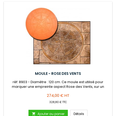
MOULE - ROSE DES VENTS
réf: 8903 - Diamètre : 120 cm. Ce moule est utilisé pour
marquer une empreinte aspect Rose des Vents, sur un
dallage en béton frais. Appliquer au préalable du démoulant
Prix
274,00 € HT
liquide ou en poudre sur la surface du sol et du moule.
Nettoyage à l'eau après utilisation.
328,80 € TTC
Ajouter au panier
Détails
