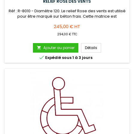
RELIEF ROSE DES VENTS
Réf : R-8010 - Diamètre 120. Le relief Rose des vents est utilisé
pour être marqué sur béton frais. Cette matrice est
réutilisable. Nettoyage à l'eau après utilisation.
Prix
245,00 € HT
294,00 € TTC
Ajouter au panier
Détails


Expédié sous 1 à 3 jours