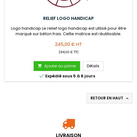
RELIEF LOGO HANDICAP
Logo handicap Le relief logo handicap est utilisé pour être
marqué sur béton frais. Cette matrice est réutilisable.
Nettoyage à l'eau après utilisation.
Prix
245,00 € HT
294,00 € TTC
Ajouter au panier
Détails


Expédié sous 5 à 8 jours
RETOUR EN HAUT

LIVRAISON