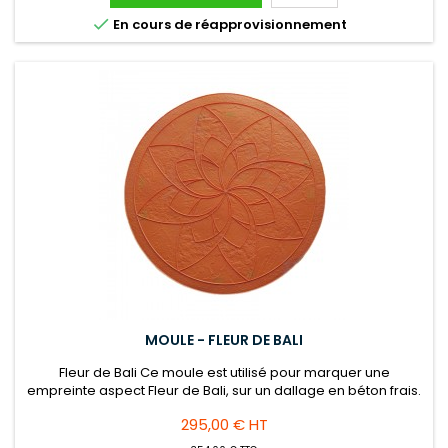

En cours de réapprovisionnement
MOULE - FLEUR DE BALI
Fleur de Bali Ce moule est utilisé pour marquer une
empreinte aspect Fleur de Bali, sur un dallage en béton frais.
Appliquer au préalable du démoulant liquide ou en poudre
Prix
295,00 € HT
sur la surface du sol et du moule. Nettoyage à l'eau après
utilisation.