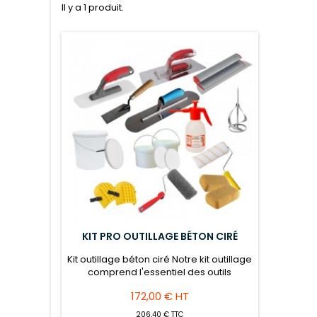
Il y a 1 produit.
KIT PRO OUTILLAGE BÉTON CIRÉ
Kit outillage béton ciré Notre kit outillage
comprend l'essentiel des outils
nécessaire à la réalisation du béton
Prix
172,00 € HT
ciré.
206,40 € TTC