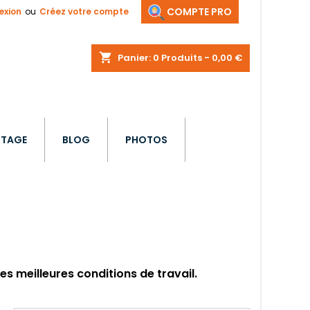
COMPTE PRO
exion
ou
Créez votre compte
shopping_cart
Panier:
0
Produits - 0,00 €
STAGE
BLOG
PHOTOS
es meilleures conditions de travail.