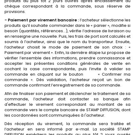
produits au plus tôt 2 jours ouvrés après encaissement du
chèque correspondant à la commande, sous réserve de
provisions.
- Paiement par virement bancaire :
l’acheteur sélectionne les
produits qu’il souhaite commander dans le « panier », modifie si
besoin (quantités, références…), vérifie l’adresse de livraison ou
en renseigne une nouvelle. Puis, les frais de port sont calculés et
soumis à l’acheteur, ainsi que le nom du transporteur. Ensuite,
l’acheteur choisit le mode de paiement de son choix : «
Paiement par virement ». Enfin, la dernière étape lui propose de
vérifier l’ensemble des informations, prendre connaissance et
accepter les présentes conditions générales de vente en
cochant la case correspondante, puis l’invite à valider sa
commande en cliquant sur le bouton « Confirmer ma
commande ». Dès validation, l’acheteur reçoit un bon de
commande confirmant l’enregistrement de sa commande.
Afin de finaliser son paiement et déclencher le traitement de sa
commande, l’acheteur doit contacter sa banque afin
d'effectuer le virement correspondant au montant de sa
commande vers le compte bancaire de STAMP DIFFUSION, dont
les coordonnées sont communiquées à l'acheteur.
Dès réception du virement, la commande sera traitée et
l’acheteur en sera informé par e-mail. La société STAMP
DIFFUSION expédiera les produits au plus tôt 2 jours ouvrés