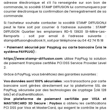
adresse électronique et s’il l’a renseignée sur son bon de
commande, la société STAMP DIFFUSION lui communiquera par
courrier électronique la confirmation de l’enregistrement de sa
commande.
Si l’acheteur souhaite contacter la société STAMP DIFFUSION,il
peut le faire soit par courrier à l’adresse suivante : STAMP
DIFFUSION Quartier les emplaniers RD-5 13920 St-Mitre-Les-
Remparts ; soit par email à l’adresse suivante :
stampdiffusion@outlook.fr, soit par téléphone au 04 42 74 15 18
- Paiement sécurisé par Payplug ou carte bancaire (via le
système PAYPLUG) :
https://www.stamp-diffusion.com
utilise PayPlug la solution
de paiement Française certifiée PCI DSS Service Provider Level
2.
Grâce à PayPlug, vous bénéficiez des garanties suivantes :
Vos données sont 100% sécurisées :
vos transactions par carte
bancaire sont gérées directement sur la plateforme SSL de
PayPlug, sécurisée par des technologies de cryptage (clé 128
bits) et d'authentification.
Une plateforme de paiement certifiée par VISA et
MASTERCARD 3D Secure : Paybox
a obtenu les certifications
PCI DSS par Visa et MasterCard, qui exigent le contrôle le plus