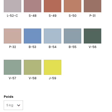
52-
48
49
50
31
C
L-52-C
S-48
S-49
S-50
P-31
P-
B-
B-
B-
V-
32
53
54
55
56
P-32
B-53
B-54
B-55
V-56
V-
V-
J-
57
58
59
V-57
V-58
J-59
Poids