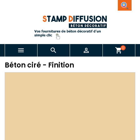
0



shopping_cart
Béton ciré - Finition