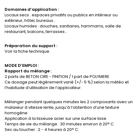
Domaines d’application :
Locaux secs : espaces privatifs ou publics en intérieur ou
extérieur, hôtel, bureaux…
Locaux humides : douches, sanitaires, hammams, salle de
restaurant, balcons, terrasses…
Préparation du support :
Voir la fiche technique.
MODE D’EMPLOI :
Rapport du mélange :
2 parts de BETON CIRE - FINITION / 1 part de POLYMERE
Ce dosage peut légèrement varié (+/- 5 %) selon la météo et
l’habitude d’utilisation de l’applicateur.
Mélanger pendant quelques minutes les 2 composants avec un
malaxeur à vitesse lente, jusqu’à l’obtention d’une texture
homogène.
Application à la lisseuse acier sur une surface lisse.
Temps de vie du mélange : 30 minutes environ à 20° C.
Sec au toucher : 2 - 4 heures à 20° C.