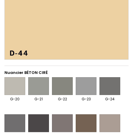
Nuancier BÉTON CIRÉ
G-
G-
G-
G-
G-
20
21
22
23
24
G-20
G-21
G-22
G-23
G-24
G-
G-
G-
M-
M-
25
26
28
33
35