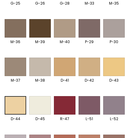
G-25
G-26
G-28
M-33
M-35
M-
M-
M-
P-
P-
36
39
40
29
30
M-36
M-39
M-40
P-29
P-30
M-
M-
D-
D-
D-
37
38
41
42
43
M-37
M-38
D-41
D-42
D-43
D-
R-
L-
L-
D-
45
47
51
52
44
D-44
D-45
R-47
L-51
L-52
L-
S-
S-
S-
P-