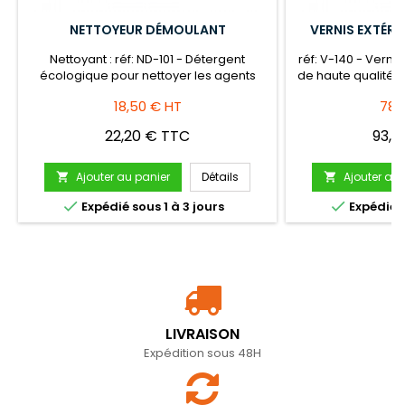
NETTOYEUR DÉMOULANT
VERNIS EXTÉRI
Nettoyant : réf: ND-101 - Détergent
réf: V-140 - Verni
écologique pour nettoyer les agents
de haute qualit
démoulants (liquide et en poudre) et
couche de protect
Prix
18,50 € HT
78,
ainsi créer une excellente préparation du
béton imprimé, 
support avant le vernissage.
utiliser sur une
22,20 € TTC
93,6
sèche, sans humid
5 
Ajouter au panier
Détails
Ajouter au 




Expédié sous 1 à 3 jours
Expédié s
LIVRAISON
Expédition sous 48H