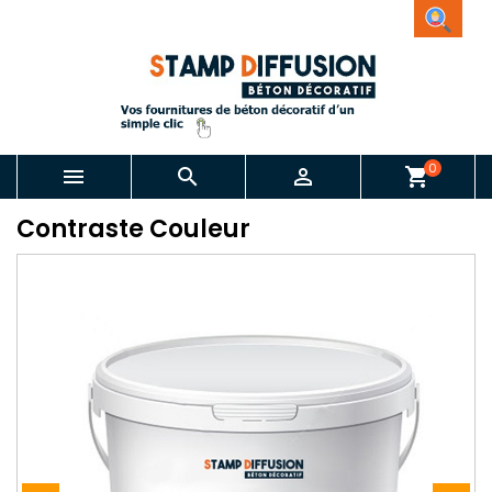
0



shopping_cart
Contraste Couleur