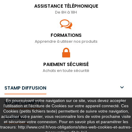
ASSISTANCE TÉLÉPHONIQUE
De 8H à 18H
FORMATIONS
Apprendre à utiliser nos produits
PAIEMENT SÉCURISÉ
Achats en toute sécurité

STAMP DIFFUSION
En poursuivant votre navigation sur ce site, vous devez accepter

VOTRE COMPTE
l’utilisation et l'écriture de Cookies sur votre appareil connecté. Ces
Cookies (petits fichiers texte) permettent de suivre votre navigation,

actualiser votre panier, vous reconnaitre lors de votre prochaine visite
CONTACT
et sécuriser votre connexion. Pour en savoir plus et paramétrer les
traceurs: http://www.cnil.fr/vos-obligations/sites-web-cookies-et-autres-