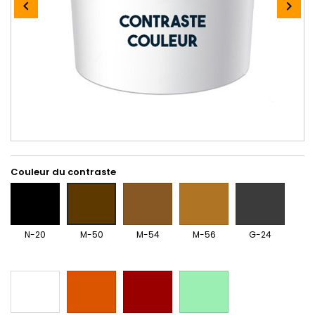


Couleur du contraste
N-
M-
M-
G-
M-
20
54
56
24
50
N-20
M-50
M-54
M-56
G-24
B-
O-
R-
V-
00
40
75
10